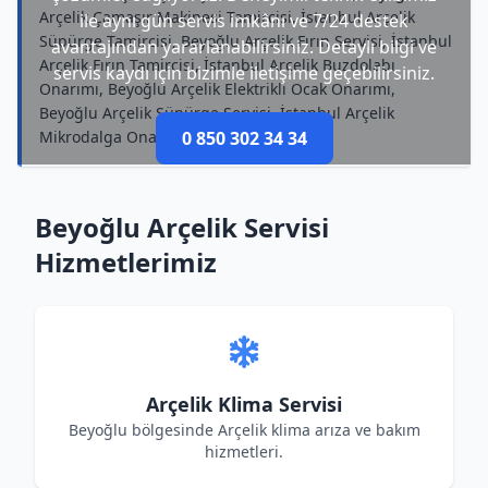
Arçelik Çamaşır Makinesi Tamircisi, İstanbul Arçelik
ile aynı gün servis imkânı ve 7/24 destek
Süpürge Tamircisi, Beyoğlu Arçelik Fırın Servisi, İstanbul
avantajından yararlanabilirsiniz. Detaylı bilgi ve
Arçelik Fırın Tamircisi, İstanbul Arçelik Buzdolabı
servis kaydı için bizimle iletişime geçebilirsiniz.
Onarımı, Beyoğlu Arçelik Elektrikli Ocak Onarımı,
Beyoğlu Arçelik Süpürge Servisi, İstanbul Arçelik
Mikrodalga Onarımı
0 850 302 34 34
Beyoğlu Arçelik Servisi
Hizmetlerimiz
Arçelik Klima Servisi
Beyoğlu bölgesinde Arçelik klima arıza ve bakım
hizmetleri.