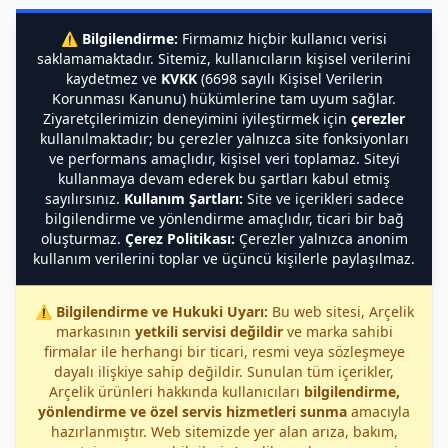
⚠️
Bilgilendirme:
Firmamız hiçbir kullanıcı verisi
saklamamaktadır. Sitemiz, kullanıcıların kişisel verilerini
kaydetmez ve
KVKK
(6698 sayılı Kişisel Verilerin
Korunması Kanunu) hükümlerine tam uyum sağlar.
Ziyaretçilerimizin deneyimini iyileştirmek için
çerezler
kullanılmaktadır; bu çerezler yalnızca site fonksiyonları
ve performans amaçlıdır, kişisel veri toplamaz. Siteyi
kullanmaya devam ederek bu şartları kabul etmiş
sayılırsınız.
Kullanım Şartları:
Site ve içerikleri sadece
bilgilendirme ve yönlendirme amaçlıdır, ticari bir bağ
oluşturmaz.
Çerez Politikası:
Çerezler yalnızca anonim
kullanım verilerini toplar ve üçüncü kişilerle paylaşılmaz.
⚠️
Bilgilendirme ve Hukuki Uyarı:
Bu web sitesi, Arçelik
markasının
yetkili servisi değildir
ve marka sahibi
firmalar ile herhangi bir ticari, resmi veya sözleşmeye
dayalı ilişkiye sahip değildir. Sunulan tüm içerikler,
Arçelik ürünleri hakkında kullanıcıları
bilgilendirme,
yönlendirme ve özel servis hizmetleri sunma
amacıyla
hazırlanmıştır. Web sitemizde yer alan arıza, bakım,